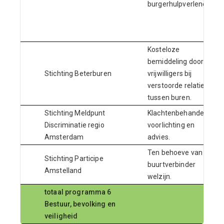
burgerhulpverleners.
Kosteloze
bemiddeling door
Stichting Beterburen
vrijwilligers bij
verstoorde relaties
tussen buren.
Stichting Meldpunt
Klachtenbehandeling,
Discriminatie regio
voorlichting en
Amsterdam
advies.
Ten behoeve van de
Stichting Participe
buurtverbinder
Amstelland
welzijn.
totaal programma 6
Bestuur, bevolking en
veiligheid