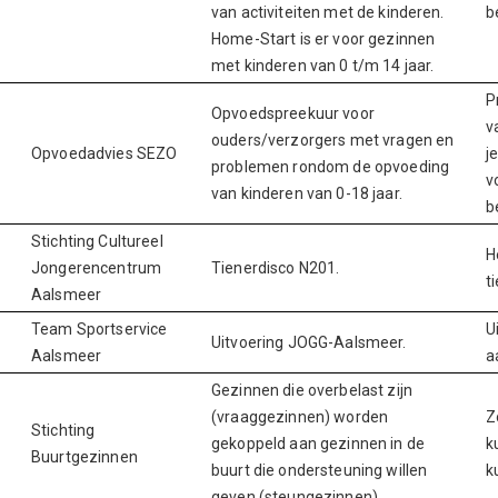
van activiteiten met de kinderen.
b
Home-Start is er voor gezinnen
met kinderen van 0 t/m 14 jaar.
P
Opvoedspreekuur voor
v
ouders/verzorgers met vragen en
Opvoedadvies SEZO
j
problemen rondom de opvoeding
v
van kinderen van 0-18 jaar.
b
Stichting Cultureel
H
Jongerencentrum
Tienerdisco N201.
t
Aalsmeer
Team Sportservice
U
Uitvoering JOGG-Aalsmeer.
Aalsmeer
a
Gezinnen die overbelast zijn
(vraaggezinnen) worden
Z
Stichting
gekoppeld aan gezinnen in de
k
Buurtgezinnen
buurt die ondersteuning willen
k
geven (steungezinnen).