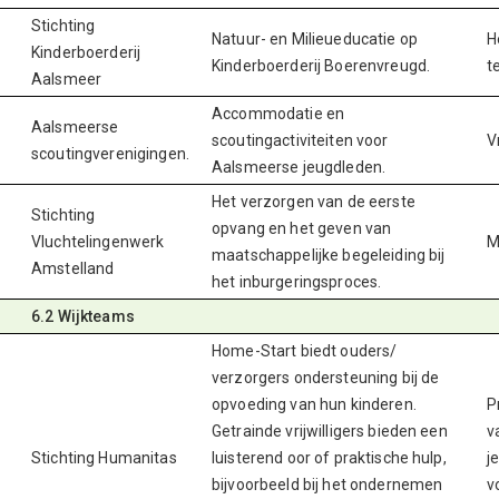
Stichting
Natuur- en Milieueducatie op
H
Kinderboerderij
Kinderboerderij Boerenvreugd.
t
Aalsmeer
Accommodatie en
Aalsmeerse
scoutingactiviteiten voor
V
scoutingverenigingen.
Aalsmeerse jeugdleden.
Het verzorgen van de eerste
Stichting
opvang en het geven van
Vluchtelingenwerk
M
maatschappelijke begeleiding bij
Amstelland
het inburgeringsproces.
6.2 Wijkteams
Home-Start biedt ouders/
verzorgers ondersteuning bij de
opvoeding van hun kinderen.
P
Getrainde vrijwilligers bieden een
v
Stichting Humanitas
luisterend oor of praktische hulp,
j
bijvoorbeeld bij het ondernemen
v