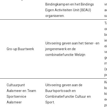
Bindingkampen en het Bindings
v
Eigen Activiteiten Unit (BEAU)
a
organiseren.
s
T
o
b
i
Uitvoering geven aan het tiener- en
e
Gro-up Buurtwerk
jongerenwerk en de
v
combinatiefunctie Welzijn
g
m
(
p
K
Cultuurpunt
Uitvoering geven aan de
k
Aalsmeer en Team
Buurtsportcoach en
k
Sportservice
Combinatiefunctie Cultuur en
e
Aalsmeer
Sport.
p