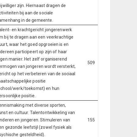
rijwilliger zijn. Hiernaast dragen de
ctiviteiten bij aan de sociale
amenhang in de gemeente.
alent- en krachtgericht jongerenwerk
m bij te dragen aan een veerkrachtige
uurt, waar het goed opgroeien is en
edereen participeert op zijn of haar
igen manier. Het zelf organiserend
509
ermogen van jongeren wordt versterkt,
ericht op het verbeteren van de sociaal
aatschappelijke positie
school/werk/toekomst) en hun
ersoonlijke positie.
ennismaking met diverse sporten,
unst en cultuur. Talentontwikkeling van
inderen en jongeren. Stimuleren van
155
en gezonde leefstijl (zowel fysiek als
sychische gesteldheid).