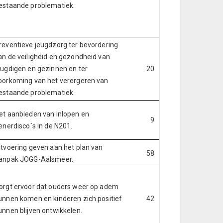
estaande problematiek.
reventieve jeugdzorg ter bevordering
an de veiligheid en gezondheid van
eugdigen en gezinnen en ter
20
oorkoming van het verergeren van
estaande problematiek.
et aanbieden van inlopen en
9
ienerdisco`s in de N201.
itvoering geven aan het plan van
58
anpak JOGG-Aalsmeer.
orgt ervoor dat ouders weer op adem
unnen komen en kinderen zich positief
42
unnen blijven ontwikkelen.