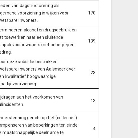
ieden van dagstructurering als
lgemene voorziening in wijken voor
170
wetsbare inwoners.
erminderen alcohol en drugsgebruik en
et toewerken naar een sluitende
139
anpak voor inwoners met onbegrepen
edrag.
oor deze subsidie beschikken
wetsbare inwoners van Aalsmeer over
23
en kwalitatief hoogwaardige
aaltijdvoorziening.
ijdragen aan het voorkomen van
13
alincidenten.
ndersteuning gericht op het (collectief)
ompenseren van beperkingen ten einde
4
e maatschappelijke deelname te