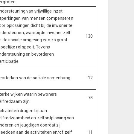
ergroten.
ndersteuning van vrijwillige inzet:
eperkingen van mensen compenseren
oor oplossingen dicht bij de inwoner te
ndersteunen, waarbij de inwoner zelf
130
n de sociale omgeving een zo groot
ogelijke rol speelt. Tevens
ndersteuning en bevorderen
articipatie.
ersterken van de sociale samenhang.
12
terke wijken waarin bewoners
78
elfredzaam zijn.
ctiviteiten dragen bij aan
elfredzaamheid en zelfontplooiing van
inderen en jeugdigen doordat zij
eedoen aan de activiteiten en/of zelf
11