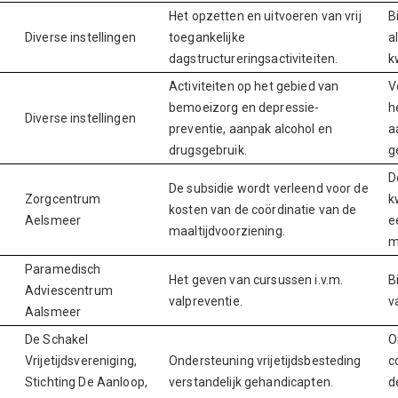
Het opzetten en uitvoeren van vrij
B
Diverse instellingen
toegankelijke
a
dagstructureringsactiviteiten.
k
Activiteiten op het gebied van
V
bemoeizorg en depressie-
h
Diverse instellingen
preventie, aanpak alcohol en
a
drugsgebruik.
g
D
De subsidie wordt verleend voor de
Zorgcentrum
k
kosten van de coördinatie van de
Aelsmeer
e
maaltijdvoorziening.
m
Paramedisch
Het geven van cursussen i.v.m.
B
Adviescentrum
valpreventie.
v
Aalsmeer
De Schakel
O
Vrijetijdsvereniging,
Ondersteuning vrijetijdsbesteding
c
Stichting De Aanloop,
verstandelijk gehandicapten.
d