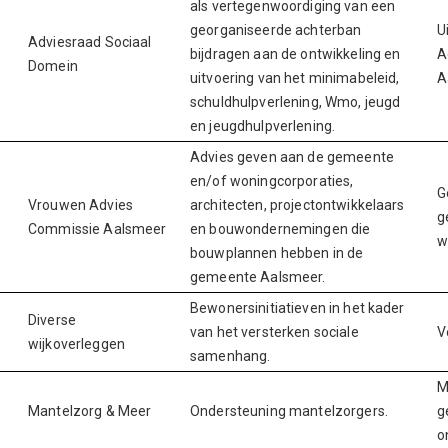
als vertegenwoordiging van een
georganiseerde achterban
U
Adviesraad Sociaal
bijdragen aan de ontwikkeling en
A
Domein
uitvoering van het minimabeleid,
A
schuldhulpverlening, Wmo, jeugd
en jeugdhulpverlening.
Advies geven aan de gemeente
en/of woningcorporaties,
G
Vrouwen Advies
architecten, projectontwikkelaars
g
Commissie Aalsmeer
en bouwondernemingen die
w
bouwplannen hebben in de
gemeente Aalsmeer.
Bewonersinitiatieven in het kader
Diverse
van het versterken sociale
V
wijkoverleggen
samenhang.
M
Mantelzorg & Meer
Ondersteuning mantelzorgers.
g
o