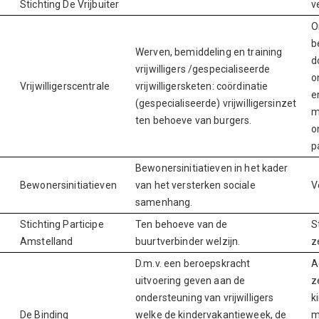
Stichting De Vrijbuiter
v
O
b
Werven, bemiddeling en training
d
vrijwilligers /gespecialiseerde
o
Vrijwilligerscentrale
vrijwilligersketen: coördinatie
e
(gespecialiseerde) vrijwilligersinzet
m
ten behoeve van burgers.
o
p
Bewonersinitiatieven in het kader
Bewonersinitiatieven
van het versterken sociale
V
samenhang.
Stichting Participe
Ten behoeve van de
S
Amstelland
buurtverbinder welzijn.
z
D.m.v. een beroepskracht
A
uitvoering geven aan de
z
ondersteuning van vrijwilligers
k
De Binding
welke de kindervakantieweek, de
m