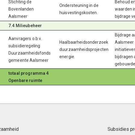
Stichting de
Behoud en 
Ondersteuning in de
Bovenlanden
waarden i
huisvestingskosten.
Aalsmeer
bijdrage v
7.4 Milieubeheer
Bijdrage a
Aanvragers o.b.v.
Haalbaarheidsonderzoek
Aalsmeer d
subsidieregeling
duurzaamheidsprojecten
initiatieve
Duurzaamheidsfonds
energie.
bijdragen
gemeente Aalsmeer
gebouwde
totaal programma 4
Openbare ruimte
zaamheid
Subsidies pr