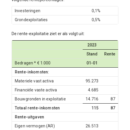
Investeringen
0,1%
Grondexploitaties
0,5%
De rente-exploitatie ziet er als volgt uit:
2023
Stand
Rente
Bedragen * € 1.000
01-01
Rente-inkomsten:
Materiele vast activa
95.273
Financiële vaste activa
4.685
Bouwgronden in exploitatie
14.716
87
Totaal rente-inkomsten
115
87
Rente-uitgaven
Eigen vermogen (AR)
26.513