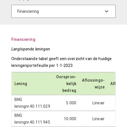
Financiering
Langlopende leningen
Onderstaande tabel geeft een overzicht van de huidige
leningenportefeuille per 1-1-2023.
Oorspron-
Aflossings-
Lening
kelijk
Afloopd
wijze
bedrag
BNG
5.000
Lineair
24-1-
leningnr.40.111.029
BNG
10.000
Lineair
12-6-
leningnr.40.111.945