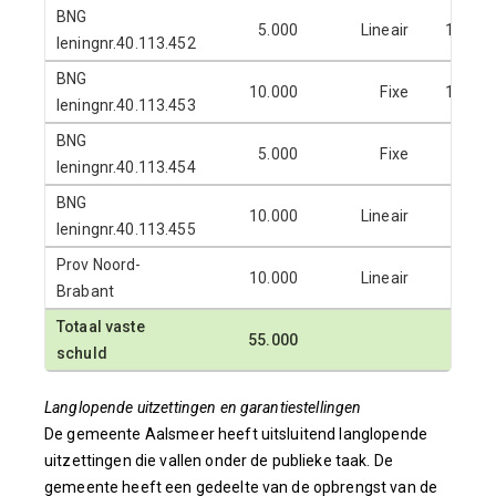
BNG
5.000
Lineair
16-12-
leningnr.40.113.452
BNG
10.000
Fixe
16-12-
leningnr.40.113.453
BNG
5.000
Fixe
31-1-
leningnr.40.113.454
BNG
10.000
Lineair
31-1-
leningnr.40.113.455
Prov Noord-
10.000
Lineair
28-2-
Brabant
Totaal vaste
55.000
schuld
Langlopende uitzettingen en garantiestellingen
De gemeente Aalsmeer heeft uitsluitend langlopende
uitzettingen die vallen onder de publieke taak. De
gemeente heeft een gedeelte van de opbrengst van de