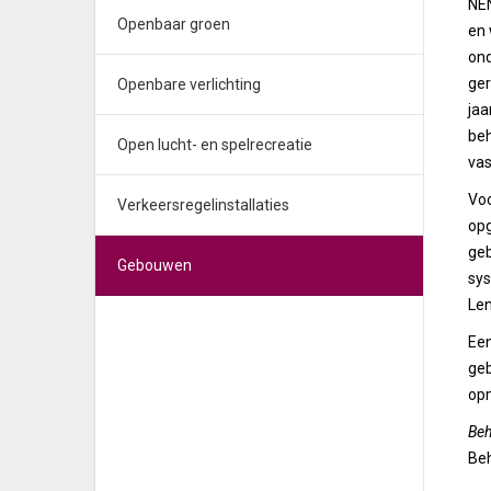
NEN
Openbaar groen
en 
on
ger
Openbare verlichting
jaa
beh
Open lucht- en spelrecreatie
vas
Voo
Verkeersregelinstallaties
opg
geb
Gebouwen
sys
Len
Een
geb
opm
Beh
Beh