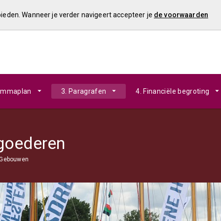
 bieden. Wanneer je verder navigeert accepteer je
de voorwaarden
rammaplan
3. Paragrafen
4. Financiële begroting
lgoederen
Gebouwen