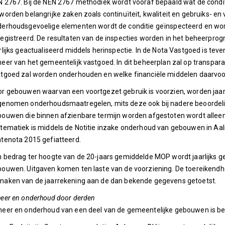
 2767. Bij de NEN 2767 methodiek wordt vooraf bepaald wat de cond
worden belangrijke zaken zoals continuïteit, kwaliteit en gebruiks- e
derhoudsgevoelige elementen wordt de conditie geïnspecteerd en w
egistreerd. De resultaten van de inspecties worden in het beheerpr
rlijks geactualiseerd middels herinspectie. In de Nota Vastgoed is t
eer van het gemeentelijk vastgoed. In dit beheerplan zal op transpa
tgoed zal worden onderhouden en welke financiële middelen daarvoor
r gebouwen waarvan een voortgezet gebruik is voorzien, worden jaar
enomen onderhoudsmaatregelen, mits deze ook bij nadere beoordeling
ouwen die binnen afzienbare termijn worden afgestoten wordt allee
tematiek is middels de Notitie inzake onderhoud van gebouwen in Aal
tenota 2015 gefiatteerd.
 bedrag ter hoogte van de 20-jaars gemiddelde MOP wordt jaarlijks 
ouwen. Uitgaven komen ten laste van de voorziening. De toereikendheid
aken van de jaarrekening aan de dan bekende gegevens getoetst.
eer en onderhoud door derden
eer en onderhoud van een deel van de gemeentelijke gebouwen is bele