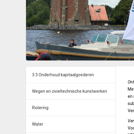
3.3 Onderhoud kapitaalgoederen
Ont
Met
Wegen en civieltechnische kunstwerken
en 
sub
Riolering
Ver
Ve
Water
Voo