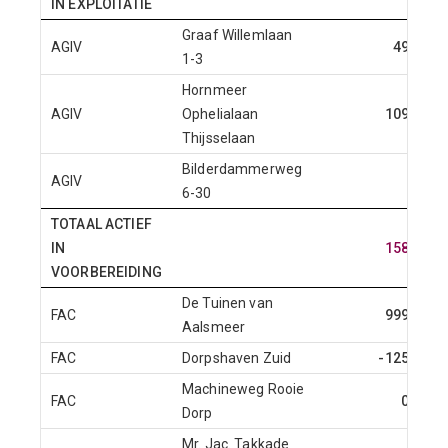
IN EXPLOITATIE
Graaf Willemlaan
AGIV
49
1-3
Hornmeer
AGIV
Ophelialaan
109
Thijsselaan
Bilderdammerweg
AGIV
6-30
TOTAAL ACTIEF
IN
158
VOORBEREIDING
De Tuinen van
FAC
999
Aalsmeer
FAC
Dorpshaven Zuid
-125
Machineweg Rooie
FAC
0
Dorp
Mr. Jac. Takkade