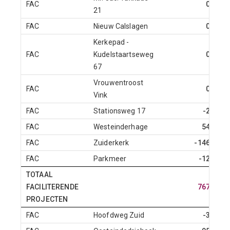
FAC
0
21
FAC
Nieuw Calslagen
0
Kerkepad -
FAC
Kudelstaartseweg
0
67
Vrouwentroost
FAC
0
Vink
FAC
Stationsweg 17
-2
FAC
Westeinderhage
54
FAC
Zuiderkerk
-146
FAC
Parkmeer
-12
TOTAAL
FACILITERENDE
767
PROJECTEN
FAC
Hoofdweg Zuid
-3